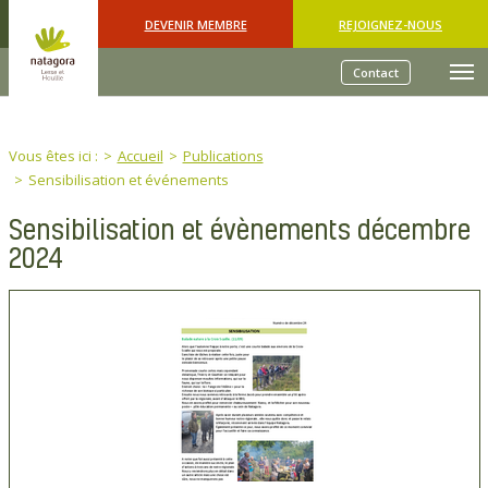
Skip to main content
DEVENIR MEMBRE
REJOIGNEZ-NOUS
Contact
You are here:
Vous êtes ici :
Accueil
Publications
Sensibilisation et événements
Sensibilisation et évènements décembre
2024