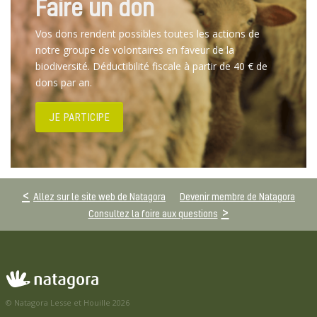
Faire un don
Vos dons rendent possibles toutes les actions de
notre groupe de volontaires en faveur de la
biodiversité. Déductibilité fiscale à partir de 40 € de
dons par an.
JE PARTICIPE
Allez sur le site web de Natagora
Devenir membre de Natagora
Consultez la foire aux questions
© Natagora Lesse et Houille 2026